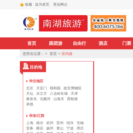
收藏
设为首页
营业网点
首页
跟团游
自由行
酒店
门票
您所在位置： >
首页
>
区内游
目的地
华北地区
北京
天安门
颐和园
故宫博物院
天坛
水立方
八达岭长城
天津
秦皇岛
北戴河
山海关
西柏坡
承德
华东/江西
上海
南京
杭州
苏州
绍兴
无锡
宜春
横店
扬州
黄山
宁波
周庄