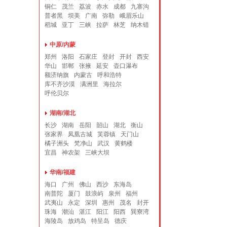
铜仁
茂兰
荔波
赤水
成都
九寨沟
普者黑
坝美
广南
弥勒
峨眉乐山
稻城
亚丁
三峡
拉萨
林芝
纳木错
中原/内蒙
郑州
洛阳
石家庄
登封
开封
西安
华山
邯郸
张掖
延安
壶口瀑布
额济纳旗
内蒙古
呼和浩特
库不齐沙漠
满洲里
海拉尔
呼伦贝尔
湖南/湖北
长沙
湖南
岳阳
韶山
湖北
衡山
张家界
凤凰古城
芙蓉镇
天门山
橘子洲头
梵净山
武汉
黄鹤楼
宜昌
神农架
三峡大坝
华南/福建
海口
广州
佛山
西沙
东海岛
南普陀
厦门
鼓浪屿
泉州
福州
武夷山
永定
深圳
惠州
茂名
封开
珠海
潮汕
湛江
阳江
阳西
巽寮湾
海陵岛
放鸡岛
特呈岛
德庆