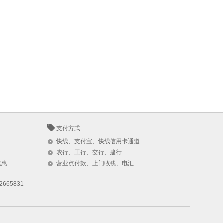
支付方式
快线、支付宝、快线信用卡通道
农行、工行、交行、建行
优惠
营业点付款、上门收钱、电汇
2665831