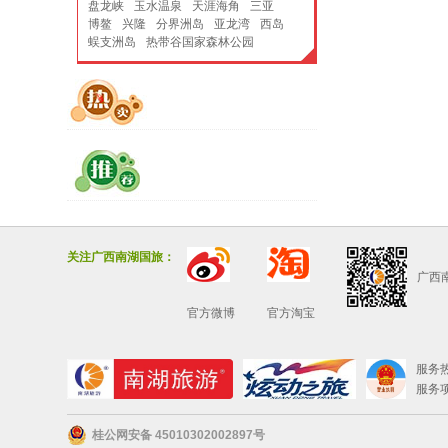
盘龙峡
玉水温泉
天涯海角
三亚
博鳌
兴隆
分界洲岛
亚龙湾
西岛
蜈支洲岛
热带谷国家森林公园
关注广西南湖国旅：
广西
官方微博
官方淘宝
服务热线
服务项
桂公网安备 45010302002897号