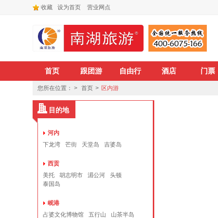
收藏
设为首页
营业网点
首页
跟团游
自由行
酒店
门票
您所在位置： >
首页
>
区内游
目的地
河内
下龙湾
芒街
天堂岛
吉婆岛
西贡
美托
胡志明市
湄公河
头顿
泰国岛
岘港
占婆文化博物馆
五行山
山茶半岛