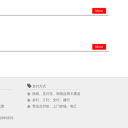
More
More
支付方式
快线、支付宝、快线信用卡通道
农行、工行、交行、建行
优惠
营业点付款、上门收钱、电汇
2665831