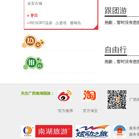
会安古城
跟团游
芽庄
抱歉，暂时没有您
I-RESORT温泉
占婆塔
珊瑚岛
自由行
抱歉，暂时没有您
关注广西南湖国旅：
广西
官方微博
官方淘宝
服务热线
服务项